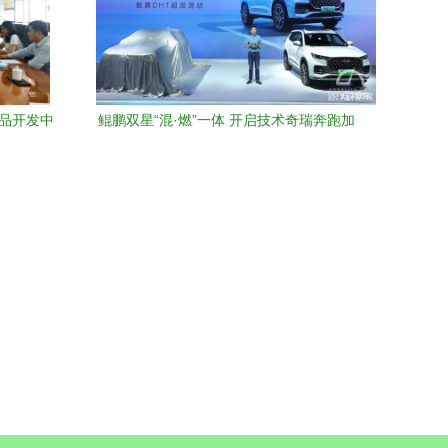
产品开发中
鲲鹏双星“混·燃”一体 开启技术奇瑞奔跑加
考察问需
速度