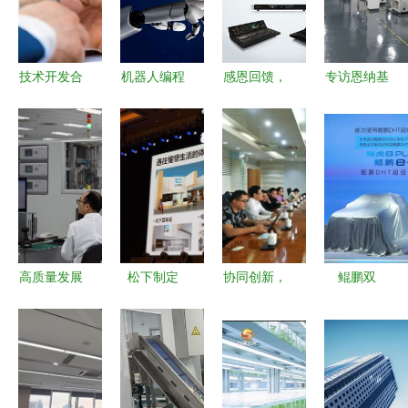
技术开发合
机器人编程
感恩回馈，
专访恩纳基
同备案与免
背景与技术
浓情满载
智能科技:
税政策解析
咨询 从理
MIDAS产品
将自动化融
以技术咨询
论到实践的
培训及技术
入客户实际
为例
全面指南
交流会精彩
产品工艺
落幕——技
术开发深度
探索
高质量发展
松下制定
协同创新，
鲲鹏双
调研行|生
200亿目标
赋能产业
星“混·燃”一
产一线看制
技术咨询引
国家纺织产
体 开启技
造企业“智
领家电战略
品开发中心
术奇瑞奔跑
改数转网
新篇章
技术创新联
加速度