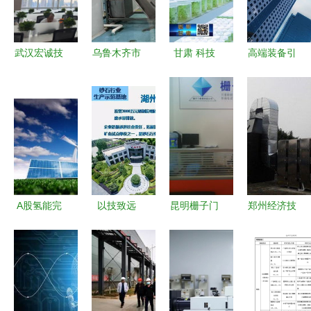
联”
盟工作组深
入我司考察
问需
武汉宏诚技
乌鲁木齐市
甘肃 科技
高端装备引
术咨询有限
米东区 智
创新为发展
擎轰鸣 豪
责任公司
慧农
装上最
迈科技
技术驱动的
业“孵”出乡
强“大脑”
2024年报
专业咨询服
村振兴新路
精解读
务
径与技术咨
询新生态
A股氢能完
以技致远
昆明栅子门
郑州经济技
整生态盘点
2018年砂
教育科技开
术开发区淮
谁是细分领
石骨料行业
发图册 技
星电子厂
域的真正王
绿色发展·
术咨询与服
电子产品制
者？
技术·投资·
务全解析
造销售与技
产业链峰会
术咨询的专