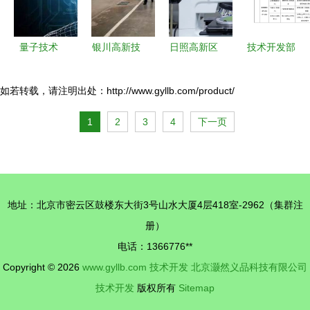
在杭启幕
业力量
量子技术
银川高新技
日照高新区
技术开发部
通往精神意
术产业开发
营商动态
经理核心考
识长存的新
总公司 技
积“高”成势
核指标体系
如若转载，请注明出处：http://www.gyllb.com/product/
世界钥匙
术咨询赋能
从“新”启航
1
2
3
4
下一页
企业创新发
展的引擎
地址：北京市密云区鼓楼东大街3号山水大厦4层418室-2962（集群注
册）
电话：1366776**
Copyright © 2026
www.gyllb.com
技术开发
北京灏然义品科技有限公司
技术开发
版权所有
Sitemap